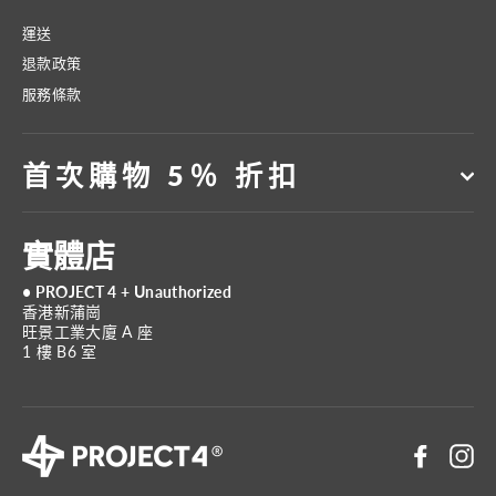
運送
退款政策
服務條款
首次購物 5％ 折扣
實體店
• PROJECT 4 + Unauthorized
香港新蒲崗
旺景工業大廈 A 座
1 樓 B6 室
Faceboo
In