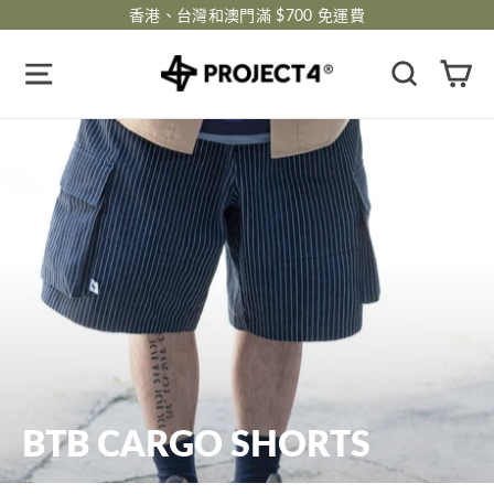
跳
香港、台灣和澳門滿 $700 免運費
過
瀏覽網頁
搜尋
購
BTB CARGO SHORTS