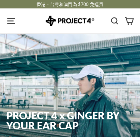
跳
香港、台灣和澳門滿 $700 免運費
過
瀏覽網頁
搜尋
購
PROJECT 4 x GINGER BY
YOUR EAR CAP