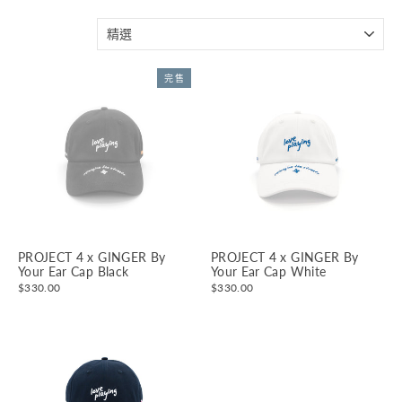
分
類
完售
PROJECT 4 x GINGER By
PROJECT 4 x GINGER By
Your Ear Cap Black
Your Ear Cap White
$330.00
$330.00