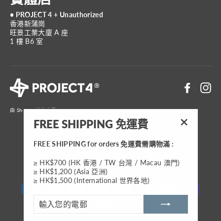
• PROJECT 4 + Unauthorized
香港新蒲崗
旺景工業大廈 A 座
1 樓 B6 室
Faceboo
In
由 Shopify 技術支援
FREE SHIPPING 免運費
"關
閉"
FREE SHIPPING for orders 免運費需購物滿 :
貨
HKD $
≥ HK$700 (HK 香港 / TW 台灣 / Macau 澳門)
幣
≥ HK$1,200 (Asia 亞洲)
≥ HK$1,500 (International 世界各地)
輸
入
您
的
電