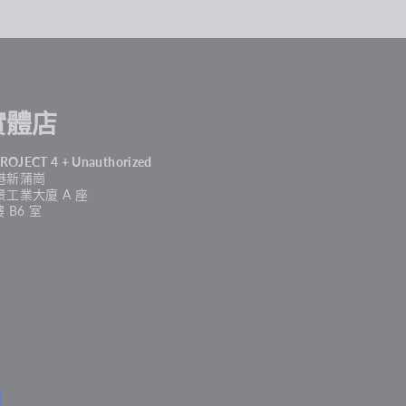
實體店
PROJECT 4 + Unauthorized
港新蒲崗
景工業大廈 A 座
樓 B6 室