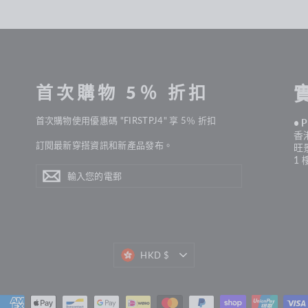
首次購物 5％ 折扣
首次購物使用優惠碼 "FIRSTPJ4" 享 5％ 折扣
• 
香
訂閱最新穿搭資訊和新產品發布。
旺
1 
輸
訂
入
您
閱
的
電
郵
貨
HKD $
幣