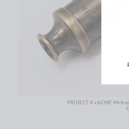
輸
入
您
的
電
郵
PROJECT 4 x ACME Metropol
$