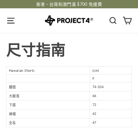
跳
香港、台灣和澳門滿 $700 免運費
過
瀏覽網頁
搜尋
購
尺寸指南
Hawaiian Shorts
(cm)
F
74-104
腰圍
66
大腿寬
72
下擺
42
褲襠
47
全長