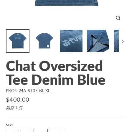
關
閉
Chat Oversized
Tee Denim Blue
PRO4-24A-ST07-BL-XL
原
$400.00
價
尚餘 1 件
SIZE