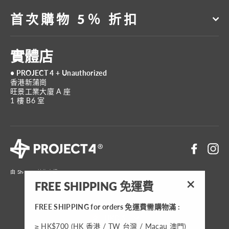
首次購物 5％ 折扣
實體店
• PROJECT 4 + Unauthorized
香港新蒲崗
旺景工業大廈 A 座
1 樓 B6 室
Faceboo
In
由 Shopify 技術支援
FREE SHIPPING 免運費
"關
閉"
FREE SHIPPING for orders 免運費需購物滿 :
貨
HKD $
≥ HK$700 (HK 香港 / TW 台灣 / Macau 澳門)