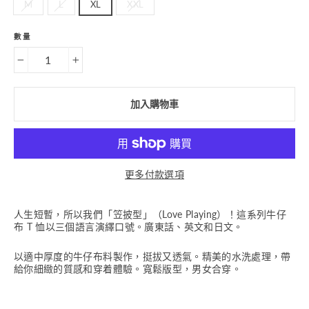
M
L
XL
XXL
數量
−
+
加入購物車
更多付款選項
人生短暫，所以我們「笠披型」（Love Playing）！這系列牛仔
布 T 恤以三個語言演繹口號。廣東話、英文和日文。
以適中厚度的牛仔布料製作，挺拔又透氣。精美的水洗處理，帶
給你細緻的質感和穿着體驗。寬鬆版型，男女合穿。