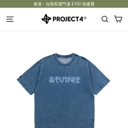
跳
香港、台灣和澳門滿 $700 免運費
過
瀏覽網頁
搜尋
購