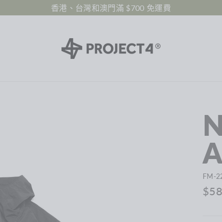
香港、台灣和澳門滿 $700 免運費
N
A
FM-2
原
$58
價