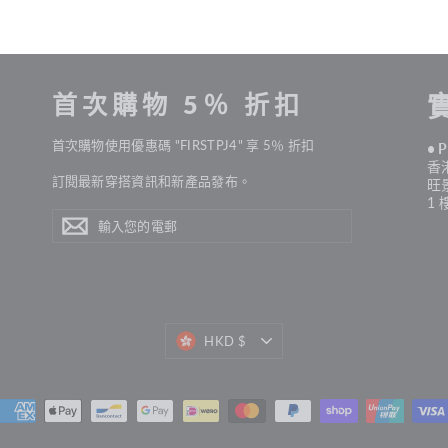
首次購物 5％ 折扣
首次購物使用優惠碼 "FIRSTPJ4" 享 5％ 折扣
• 
香
訂閱最新穿搭資訊和新產品發布。
旺
1 
輸
訂
入
您
閱
的
電
郵
貨
HKD $
幣