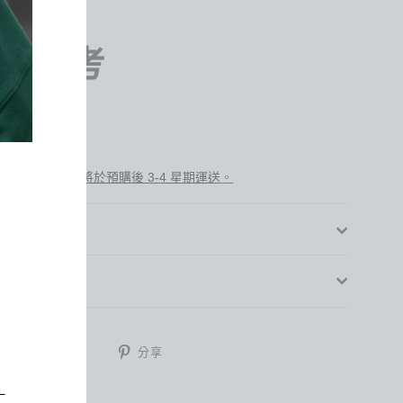
碼參考
身高 : 172cm
著 : Size F
一個預購商品，
。
將於預購後 3-4 星期運送
指南
分
分
分
享
分享
分享
享
享
享
至
至
至
。
Facebook
Twitter
Pinterest