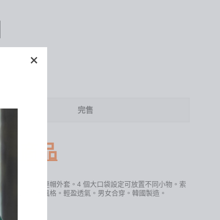
"關
+
閉"
完售
購商品
風寬鬆版型中袖連帽外套。4 個大口袋設定可放置不同小物。索
計方便塑造不同風格。輕盈透氣。男女合穿。韓國製造。