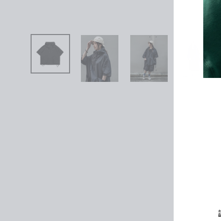
輸
入
您
的
電
郵