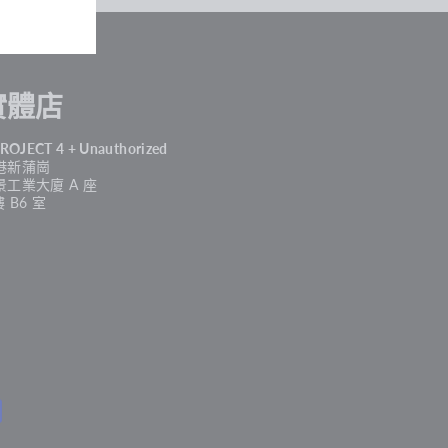
實體店
PROJECT 4 + Unauthorized
港新蒲崗
景工業大廈 A 座
樓 B6 室