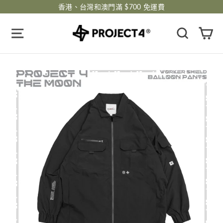
跳
香港、台灣和澳門滿 $700 免運費
過
瀏覽網頁
搜尋
購