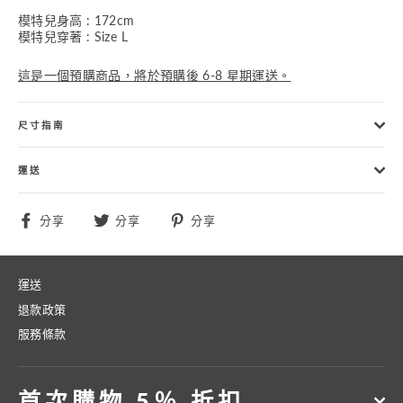
模特兒身高 : 172cm
模特兒穿著 : Size L
這是一個預購商品，將於預購後 6-8 星期運送。
尺寸指南
運送
分
分
分
分享
分享
分享
享
享
享
至
至
至
Facebook
Twitter
Pinterest
運送
退款政策
服務條款
首次購物 5％ 折扣