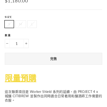
$1,180.00
價
SIZE
S
M
L
數量
−
+
完售
限量預購
這次聯乘項目是 Worker Shield 系列的延續，由 PROJECT 4 x
城釀 CITIBREW 並製作出同時適合日常着用和釀酒師工作需要的
衣服。