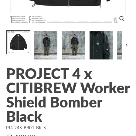
關
閉
PROJECT 4 x
CITIBREW Worker
Shield Bomber
Black
PJ4-24S-BB01-BK-S
原