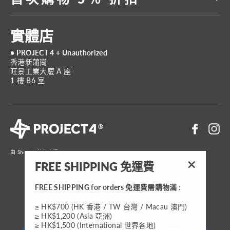
實體店
• PROJECT 4 + Unauthorized
香港新蒲崗
旺景工業大廈 A 座
1 樓 B6 室
Faceboo
In
由 Shopify 技術支援
FREE SHIPPING 免運費
"關
閉"
FREE SHIPPING for orders 免運費需購物滿 :
貨
HKD $
≥ HK$700 (HK 香港 / TW 台灣 / Macau 澳門)
幣
≥ HK$1,200 (Asia 亞洲)
≥ HK$1,500 (International 世界各地)