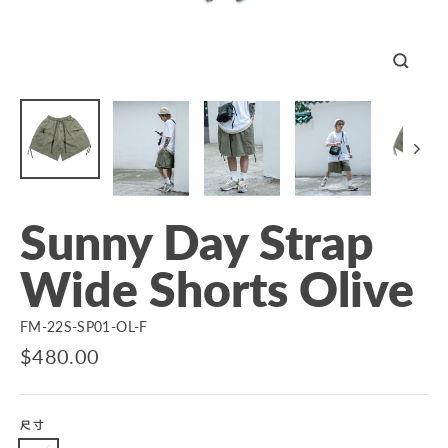
關
閉
Sunny Day Strap
Wide Shorts Olive
FM-22S-SP01-OL-F
原
$480.00
價
尺寸