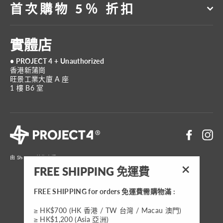
首次購物 5％ 折扣
實體店
• PROJECT 4 + Unauthorized
香港新蒲崗
旺景工業大廈 A 座
1 樓 B6 室
Faceboo
In
由 Shopify 技術支援
FREE SHIPPING 免運費
"關
閉"
FREE SHIPPING for orders 免運費需購物滿 :
貨
HKD $
≥ HK$700 (HK 香港 / TW 台灣 / Macau 澳門)
≥ HK$1,200 (Asia 亞洲)