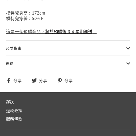
模特兒身高 : 172cm
模特兒穿著 : Size F
這是一個預購商品，
。
將於預購後 3-4 星期運送
尺寸指南
運送
分
分
分
分享
分享
分享
享
享
享
至
至
至
Facebook
Twitter
Pinterest
運送
退款政策
服務條款