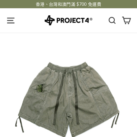
跳
香港、台灣和澳門滿 $700 免運費
過
瀏覽網頁
搜尋
購