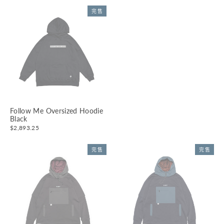
完售
Follow Me Oversized Hoodie
Black
$2,893.25
完售
完售