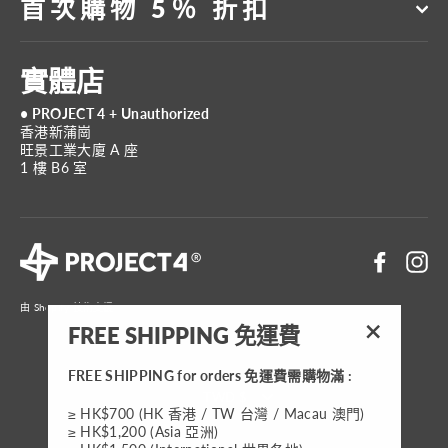
首次購物 5％ 折扣
實體店
• PROJECT 4 + Unauthorized
香港新蒲崗
旺景工業大廈 A 座
1 樓 B6 室
Faceboo
In
由 Shopify 技術支援
FREE SHIPPING 免運費
"關
閉"
FREE SHIPPING for orders 免運費需購物滿 :
貨
TWD $
≥ HK$700 (HK 香港 / TW 台灣 / Macau 澳門)
幣
≥ HK$1,200 (Asia 亞洲)