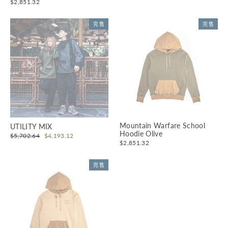
$2,851.32
完售
完售
Mountain Warfare School
UTILITY MIX
Hoodie Olive
原
$5,702.64
優
$4,193.12
價
惠
$2,851.32
價
完售