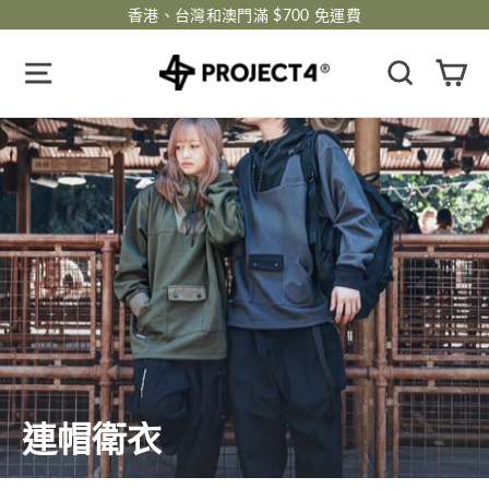
跳
香港、台灣和澳門滿 $700 免運費
過
瀏覽網頁
搜尋
購
連帽衛衣