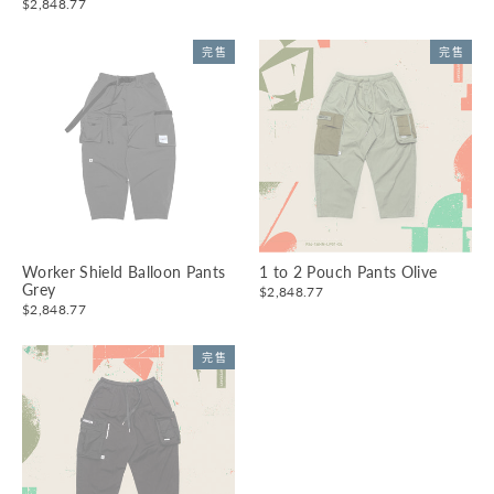
$2,848.77
完售
完售
Worker Shield Balloon Pants
1 to 2 Pouch Pants Olive
Grey
$2,848.77
$2,848.77
完售