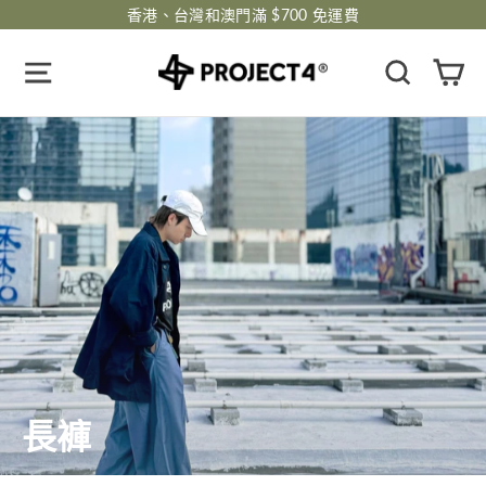
跳
香港、台灣和澳門滿 $700 免運費
過
瀏覽網頁
搜尋
購
長褲