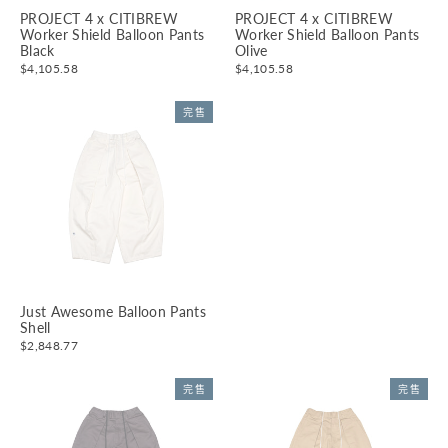
PROJECT 4 x CITIBREW
PROJECT 4 x CITIBREW
Worker Shield Balloon Pants
Worker Shield Balloon Pants
Black
Olive
$4,105.58
$4,105.58
完售
Just Awesome Balloon Pants
Shell
$2,848.77
完售
完售