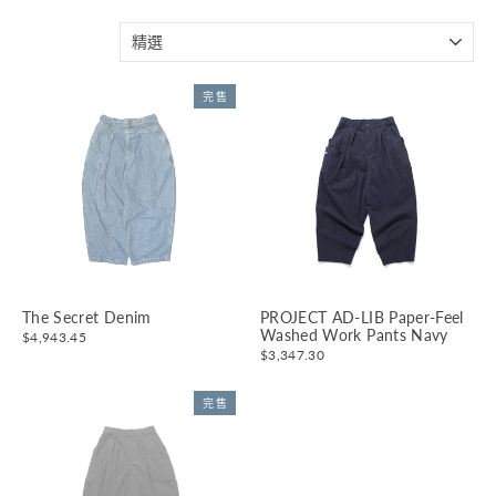
分
類
完售
The Secret Denim
PROJECT AD-LIB Paper-Feel
Washed Work Pants Navy
$4,943.45
$3,347.30
完售