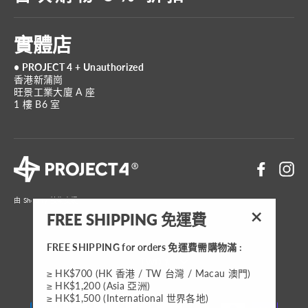
實體店
• PROJECT 4 + Unauthorized
香港新蒲崗
旺景工業大廈 A 座
1 樓 B6 室
Faceboo
In
由 Shopify 技術支援
FREE SHIPPING 免運費
"關
閉"
FREE SHIPPING for orders 免運費需購物滿 :
貨
TWD $
≥ HK$700 (HK 香港 / TW 台灣 / Macau 澳門)
幣
≥ HK$1,200 (Asia 亞洲)
≥ HK$1,500 (International 世界各地)