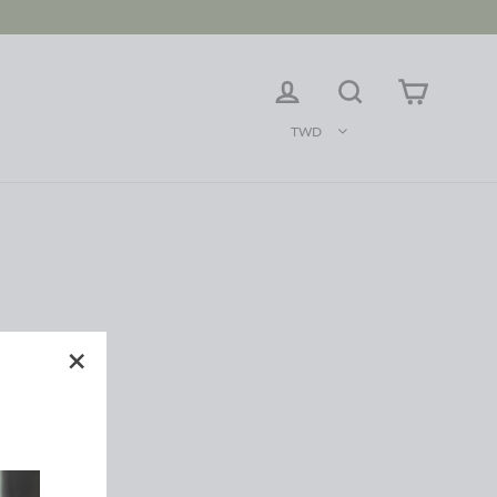
登入
搜尋
購物車
TWD
"關
閉"