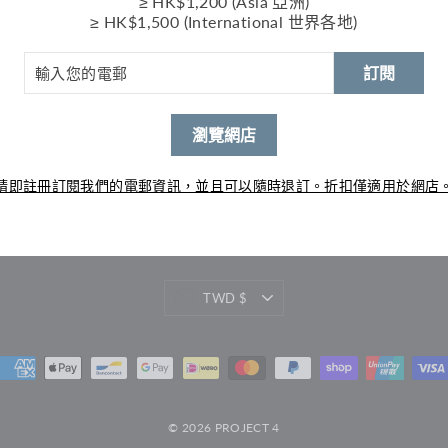
≥ HK$1,200 (Asia 亞洲)
≥ HK$1,500 (International 世界各地)
首次購物 5％ 折扣
訂閱
首次購物使用優惠碼 "FIRSTPJ4" 享 5％ 折扣
• 
香
瀏覽網店
訂閱最新穿搭資訊和新產品發布。
旺
1 
輸
訂
入
請即註冊訂閱我們的電郵資訊，並且可以隨時退訂。折扣僅適用於網店
您
閱
的
電
郵
貨
TWD $
幣
© 2026 PROJECT 4