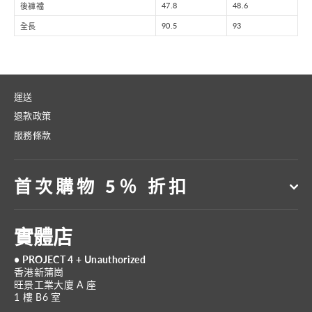
47.8
48.6
後褲襠
90.5
93
全長
運送
退款政策
服務條款
首次購物 5％ 折扣
實體店
• PROJECT 4 + Unauthorized
香港新蒲崗
旺景工業大廈 A 座
1 樓 B6 室