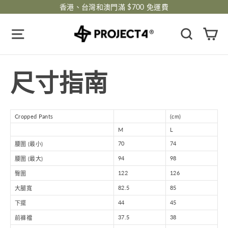
跳
香港、台灣和澳門滿 $700 免運費
過
瀏覽網頁
搜尋
購
尺寸指南
Cropped Pants
(cm)
M
L
70
74
腰圍 (最小)
94
98
腰圍 (最大)
122
126
臀圍
82.5
85
大腿寬
44
45
下擺
37.5
38
前褲襠