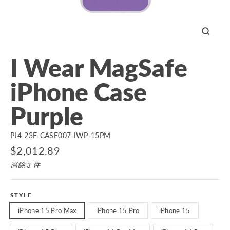
關
閉
I Wear MagSafe
iPhone Case
Purple
PJ4-23F-CASE007-IWP-15PM
原
$2,012.89
價
尚餘 3 件
STYLE
iPhone 15 Pro Max
iPhone 15 Pro
iPhone 15