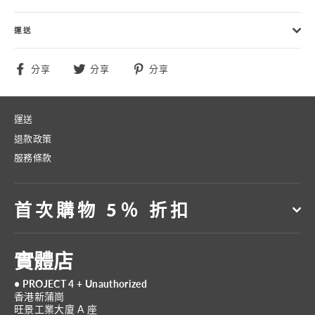
運送
分
分
分
分享
分享
分享
享
享
享
至
至
至
Facebook
Twitter
Pinterest
運送
退款政策
服務條款
首次購物 5％ 折扣
實體店
• PROJECT 4 + Unauthorized
香港新蒲崗
旺景工業大廈 A 座