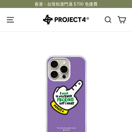
跳
香港、台灣和澳門滿 $700 免運費
過
瀏覽網頁
搜尋
購