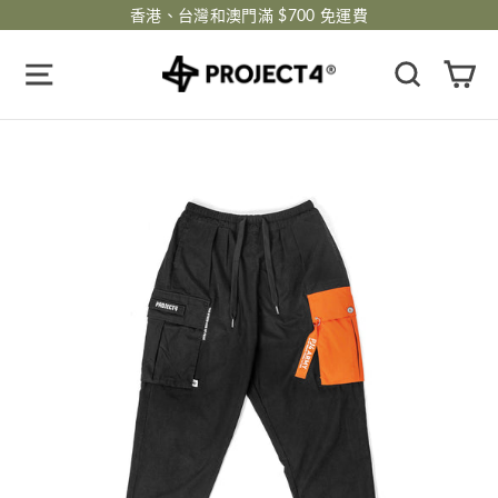
跳
香港、台灣和澳門滿 $700 免運費
過
瀏覽網頁
搜尋
購