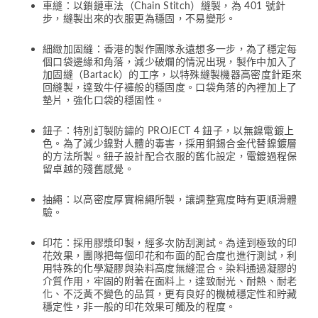
車縫：以鎖鏈車法（Chain Stitch）縫製，為 401 號針
步，縫製出來的衣服更為穩固，不易變形。
細緻加固縫：香港的製作團隊永遠想多一步，為了穩定每
個口袋邊緣和角落，減少破爛的情況出現，製作中加入了
加固縫（Bartack）的工序，以特殊縫製機器高密度針距來
回縫製，達致牛仔褲般的穩固度。口袋角落的內裡加上了
墊片，強化口袋的穩固性。
鈕子：特別訂製防鏽的 PROJECT 4 鈕子，以無鎳電鍍上
色。為了減少鎳對人體的毒害，採用銅錫合金代替鎳鍍層
的方法所製。鈕子設計配合衣服的舊化設定，電鍍過程保
留卓越的殘舊感覺。
抽繩：以高密度厚實棉繩所製，讓調整寬度時有更順滑體
驗。
印花：採用膠漿印製，經多次防刮測試。為達到極致的印
花效果，團隊把每個印花和布面的配合度也進行測試，利
用特殊的化學凝膠與染料高度無縫混合。染料通過凝膠的
介質作用，牢固的附著在面料上，達致耐光、耐熱、耐老
化、不泛黃不變色的品質，更有良好的機械穩定性和貯藏
穩定性，非一般的印花效果可觸及的程度。