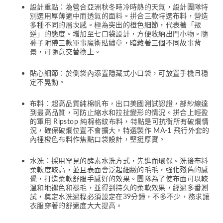
設計重點：為營合亞洲秋冬時冷時熱的天氣，設計團隊特
別選用厚薄適中而透氣的面料。拼合三款特選布料，營造
多種不同的層次感。極為突出的橙色細節，代表著「叛
逆」的態度。增加至七口袋設計，方便收納出門小物。隨
褲子附帶三款軍事魔術貼繡章，暗藏著三個不同故事背
景，可隨意交替換上。
貼心細節：於側袋內添置隱藏式小口袋，可放置手機且穩
定不晃動。
布料：超高品質純棉帆布，出口美國測試認證，部紗線達
到最高品質，可防止縮水和拉扯變形的情況。拼合上輕盈
的軍用 Ripstop 純棉格紋布料，特點是可抗衡所有破爛情
況，確保破爛位置不會擴大。特選製作 MA-1 飛行外套的
內裡橙色布料作焦點口袋設計，堅挺厚實。
水洗：採用罕見的酵素水洗方式，先進而環保。洗後布料
柔軟度較高，並且表面會泛起細緻的毛毛，強化殘舊的感
覺，打造柔軟舒服手感好的效果。團隊為了使布面可以較
溫和地褪色和褪毛，並得到持久的柔軟效果，經過多番測
試，奠定水洗過程必須設定在39分鐘，不多不少，務求讓
衣服穿著的舒適度大大提高。