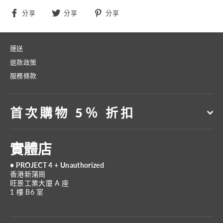
分
分
分
分享
分享
分享
享
享
享
至
至
至
Facebook
Twitter
Pinterest
運送
退款政策
服務條款
首次購物 5％ 折扣
實體店
• PROJECT 4 + Unauthorized
香港新蒲崗
旺景工業大廈 A 座
1 樓 B6 室