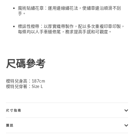
魔術貼繡花章：運用邊線繡花法，使繡章邊沿順滑不刮
手。
標誌性橙帶：以厚實織帶製作，配以多次重複印章印製，
每條均以人手車縫修尾，務求提高手感和可觀度。
尺碼參考
模特兒身高：187cm
模特兒穿著：Size L
尺寸指南
運送