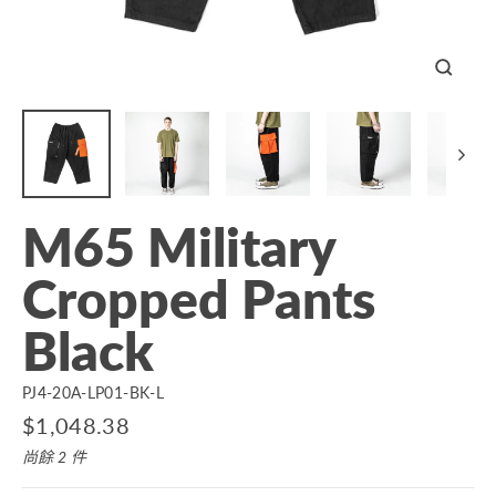
關
閉
M65 Military
Cropped Pants
Black
PJ4-20A-LP01-BK-L
原
$1,048.38
價
尚餘 2 件