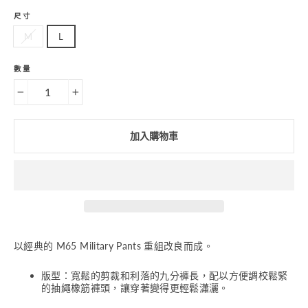
尺寸
M
L
數量
−
+
加入購物車
以經典的 M65 Military Pants 重組改良而成。
版型：寬鬆的剪裁和利落的九分褲長，配以方便調校鬆緊
的抽繩橡筋褲頭，讓穿著變得更輕鬆瀟灑。